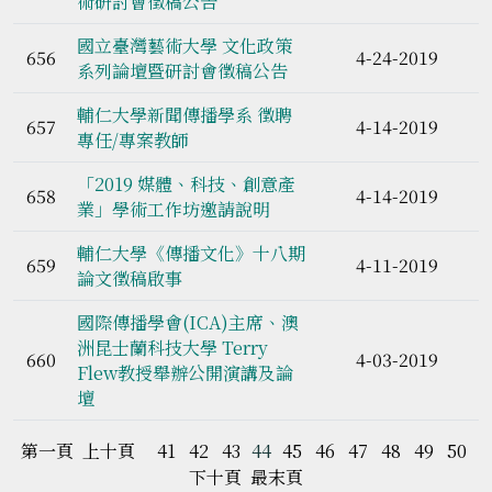
術研討會徵稿公告
國立臺灣藝術大學 文化政策
656
4-24-2019
系列論壇暨研討會徵稿公告
輔仁大學新聞傳播學系 徵聘
657
4-14-2019
專任/專案教師
「2019 媒體、科技、創意產
658
4-14-2019
業」學術工作坊邀請說明
輔仁大學《傳播文化》十八期
659
4-11-2019
論文徵稿啟事
國際傳播學會(ICA)主席、澳
洲昆士蘭科技大學 Terry
660
4-03-2019
Flew教授舉辦公開演講及論
壇
第一頁
上十頁
41
42
43
44
45
46
47
48
49
50
下十頁
最末頁