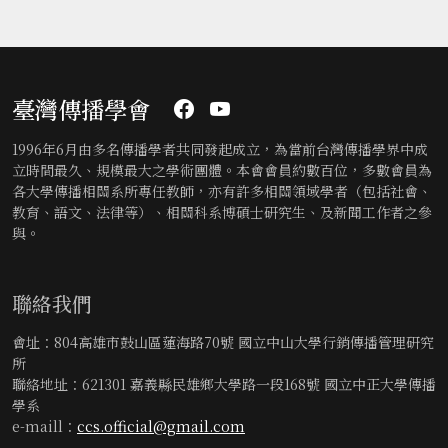
臺灣傳播學會
1996年6月由多名傳播學者共同發起成立，為當前台灣傳播學界中成
立時間最久、規模最大之學術團體。本會會員約數百位，多數會員為
各大學傳播相關系所專任教師，亦有許多相關領域學者（包括社會、
教育、語文、法律等）、相關科系博碩士研究生、及新聞工作者之參
與。
聯絡我們
會址：804高雄市鼓山區蓮海路70號 國立中山大學行銷傳播管理研究
所
聯絡地址：621301 嘉義縣民雄鄉大學路一段168號 國立中正大學傳播
學系
e-maill：
ccs.official@gmail.com