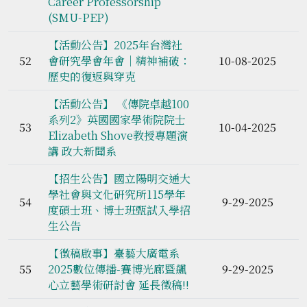
Career Professorship
(SMU-PEP)
【活動公告】2025年台灣社
52
會研究學會年會│精神補破：
10-08-2025
歷史的復返與穿克
【活動公告】 《傳院卓越100
系列2》英國國家學術院院士
53
10-04-2025
Elizabeth Shove教授專題演
講 政大新聞系
【招生公告】國立陽明交通大
學社會與文化研究所115學年
54
9-29-2025
度碩士班、博士班甄試入學招
生公告
【徵稿啟事】臺藝大廣電系
55
2025數位傳播-賽博光廊暨飆
9-29-2025
心立藝學術研討會 延長徵稿!!