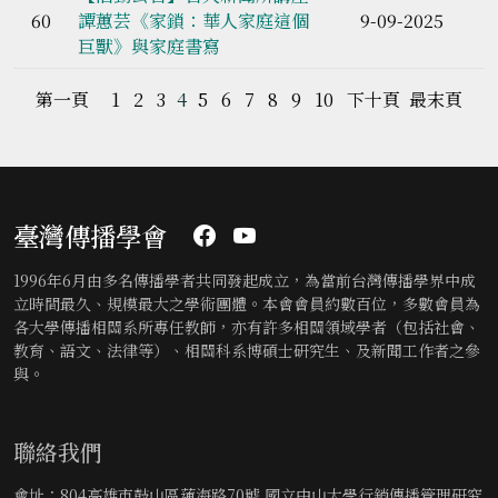
60
譚蕙芸《家鎖：華人家庭這個
9-09-2025
巨獸》與家庭書寫
第一頁
1
2
3
4
5
6
7
8
9
10
下十頁
最末頁
臺灣傳播學會
1996年6月由多名傳播學者共同發起成立，為當前台灣傳播學界中成
立時間最久、規模最大之學術團體。本會會員約數百位，多數會員為
各大學傳播相關系所專任教師，亦有許多相關領域學者（包括社會、
教育、語文、法律等）、相關科系博碩士研究生、及新聞工作者之參
與。
聯絡我們
會址：804高雄市鼓山區蓮海路70號 國立中山大學行銷傳播管理研究