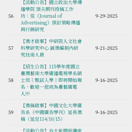
【活動公告】國立政治大學傳
播學院 頂尖期刊投稿工作
56
坊：從《Journal of
9-29-2025
Advertising》探討策略傳播
與行銷研究
【徵才啟事】中研院人文社會
57
科學研究中心 誠徵編制內研
9-21-2025
究技術人員
【招生公告】115學年度國立
臺灣藝術大學廣播電視學系碩
58
士班‖甄試入學‖即將開始報
9-16-2025
名，歡迎一起成為臺藝廣電
人!!!
【徵稿啟事】中國文化大學廣
59
告系《中國廣告學刊》延長徵
9-16-2025
稿（延至114/10/15）
【活動公告】台大新聞所講座