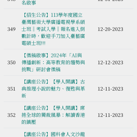
名啟事
【招生公告】113學年度國立
臺灣藝術大學廣播電視學系碩
349
士班‖考試入學‖報名進入倒
12-20-2023
數計時，歡迎手刀加入臺藝廣
電碩士班!!!
【徵稿啟事】2024年「AI與
350
傳播創新：高等教育的趨勢與
12-12-2023
挑戰」研討會徵稿
【講座公告】【學人開講】古
351
典推理小說的魅力、復甦與革
12-11-2023
新
【講座公告】【學人開講】席
352
捲全球的獨裁風暴：解讀香港
12-11-2023
的鎮壓
【講座公告】國科會人文沙龍