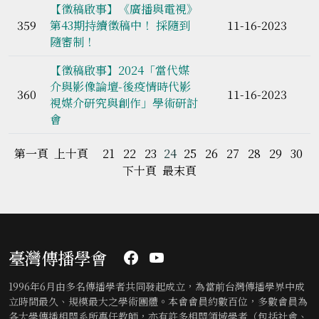
【徵稿啟事】《廣播與電視》
359
第43期持續徵稿中！ 採隨到
11-16-2023
隨審制！
【徵稿啟事】2024「當代媒
介與影像論壇-後疫情時代影
360
11-16-2023
視媒介研究與創作」學術研討
會
第一頁
上十頁
21
22
23
24
25
26
27
28
29
30
下十頁
最末頁
臺灣傳播學會
1996年6月由多名傳播學者共同發起成立，為當前台灣傳播學界中成
立時間最久、規模最大之學術團體。本會會員約數百位，多數會員為
各大學傳播相關系所專任教師，亦有許多相關領域學者（包括社會、