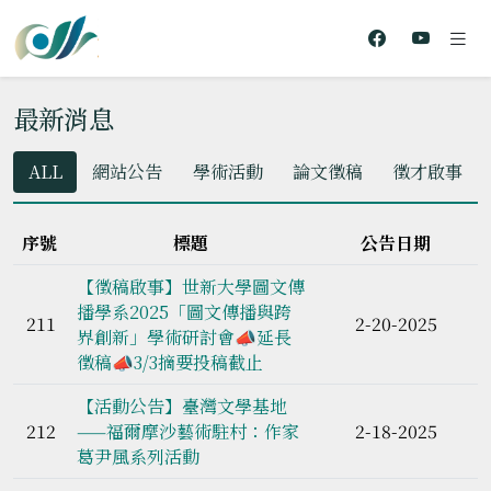
最新消息
ALL
網站公告
學術活動
論文徵稿
徵才啟事
序號
標題
公告日期
【徵稿啟事】世新大學圖文傳
播學系2025「圖文傳播與跨
211
2-20-2025
界創新」學術研討會📣延長
徵稿📣3/3摘要投稿截止
【活動公告】臺灣文學基地
212
——福爾摩沙藝術駐村：作家
2-18-2025
葛尹風系列活動