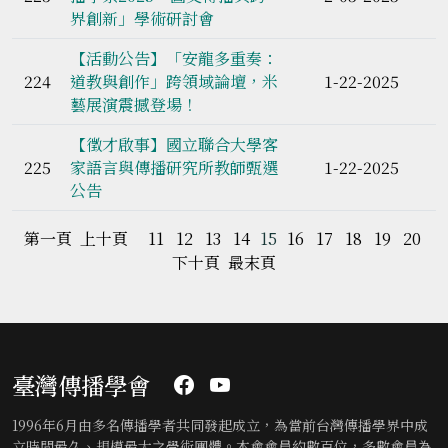
界創新」學術研討會
【活動公告】「安龍多重奏：
224
道教與創作」跨領域論壇，米
1-22-2025
藝展演震撼登場！
【徵才啟事】國立聯合大學客
225
家語言與傳播研究所教師甄選
1-22-2025
公告
第一頁
上十頁
11
12
13
14
15
16
17
18
19
20
下十頁
最末頁
臺灣傳播學會
1996年6月由多名傳播學者共同發起成立，為當前台灣傳播學界中成
立時間最久、規模最大之學術團體。本會會員約數百位，多數會員為