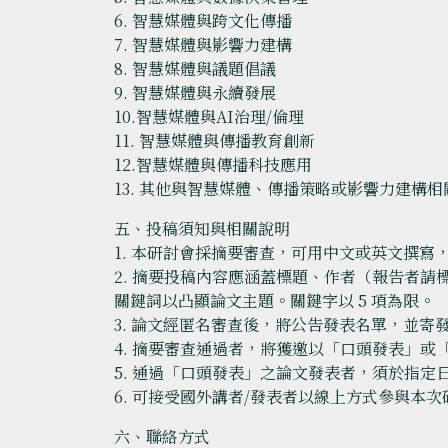
6. 智慧媒體與跨文化傳播
7. 智慧媒體與影響力建構
8. 智慧媒體與議題倡議
9. 智慧媒體與永續發展
10.智慧媒體與AI治理/倫理
11. 智慧媒體與傳播教育創新
12.智慧媒體與傳播科技應用
13. 其他與智慧媒體、傳播策略或影響力建構
五、投稿須知與相關說明
1. 本研討會採摘要審查，可用中文或英文撰寫，字數
2. 摘要投稿內容應涵蓋標題、作者（報告者請
關鍵詞以凸顯論文主題。關鍵字以 5 項為限。
3. 論文經匿名審查後，將公告發表名單，並寄
4. 摘要審查通過者，將獲邀以「口頭發表」
5. 通過「口頭發表」之論文發表者，須於指定
6. 可接受國外講者/發表者以線上方式參與本次
六、聯絡方式