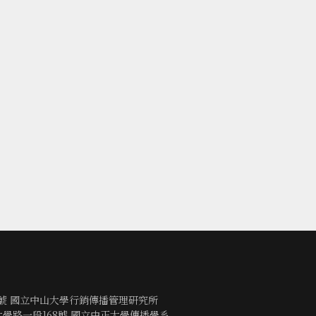
0號 國立中山大學行銷傳播管理研究所
鄉大學路一段168號 國立中正大學傳播學系