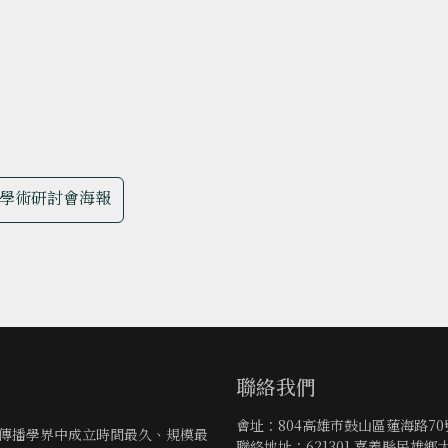
學術研討會海報
聯絡我們
會址：804高雄市鼓山區蓮海路7
灣傳播學界中成立時間最久、規模最
聯絡地址：621301 嘉義縣民雄