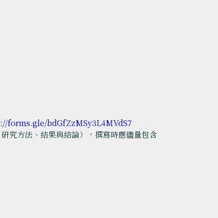
s://forms.gle/bdGfZzMSy3L4MVdS7
的、研究方法、結果與結論），撰寫時應儘量包含