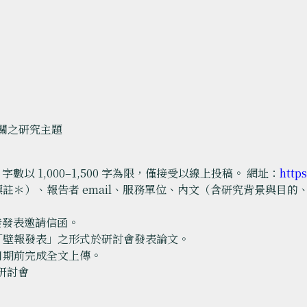
相關之研究主題
以 1,000–1,500 字為限，僅接受以線上投稿。 網址：
http
標註＊）、報告者 email、服務單位、內文（含研究背景與目
發發表邀請信函。
或「壁報發表」之形式於研討會發表論文。
日期前完成全文上傳。
研討會