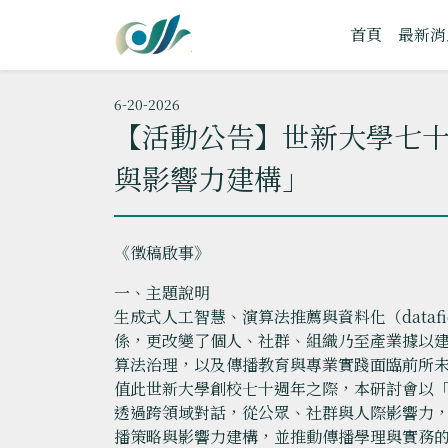
首頁
最新消
6-20-2026
【活動公告】世新大學七
與影響力建構」
《徵稿啟事》
一、主題說明
生成式人工智慧、演算法推薦與資料化（data
係，更改變了個人、社群、組織乃至產業據以
算法治理，以及傳播教育與專業實踐面臨前所
值此世新大學創校七十週年之際，本研討會以
透過跨領域對話，從公眾、社群與人際影響力
播策略與影響力建構，並推動傳播學理與實務