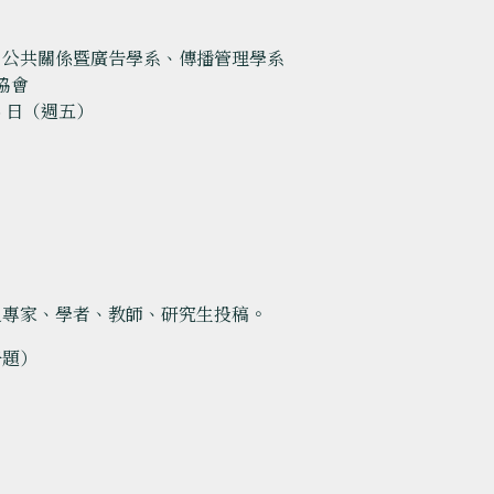
、公共關係暨廣告學系、傳播管理學系
協會
16 日（週五）
之專家、學者、教師、研究生投稿。
子題）