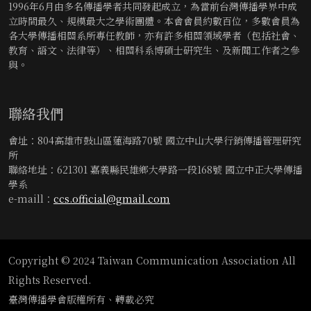
1996年6月由多名傳播學者共同發起成立，為當前台灣傳播學界中成
立時間最久、規模最大之學術團體。本會會員約數百位，多數會員為
各大學傳播相關系所專任教師，亦有許多相關領域學者（包括社會、
教育、語文、法律等）、相關科系博碩士研究生、及新聞工作者之參
與。
聯絡我們
會址：804高雄市鼓山區蓮海路70號 國立中山大學行銷傳播管理研究
所
聯絡地址：621301 嘉義縣民雄鄉大學路一段168號 國立中正大學傳播
學系
e-maill：
ccs.official@gmail.com
Copyright © 2024 Taiwan Communication Association All
Rights Reserved.
臺灣傳播學會版權所有、轉載必究