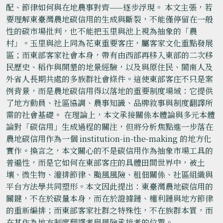
配、節律如何與在地農事對齊——逐步浮現。 本文主張，若
要理解東臺灣農地碳信用的生成與斷裂，不能僅停留在一般
性的碳市場批判，也不能把玉里與池上視為抽象的「農
村」。玉里與池上同為花東重要客庄，屬客家文化重點發展
區；而東部客家社會本身，帶有由西部再移入東部的二次移
民歷史、稻作與開墾的地景經驗，以及與原住民、閩南人及
外省人長期共處的多族群社會條件。這使東部客庄不只是案
例背景，而是農地碳信用得以落地的重要制度場域：它提供
了地方動員、社區協調、農事知識、品牌敘事與制度翻譯所
需的社會基礎。 在理論上，本文承接關係本體論與多元本體
論對「碳信用」生成過程的關注，但將分析焦點進一步落在
農地碳信用作為一個 institution-in-the-making 的地方化
實作。換言之，本文關心的不是碳信用作為抽象市場工具的
普遍性，而是它如何在東部客庄的具體田間世界中，被土
壤、微生物、灌排節律、颱風風險、租佃關係、社區組織與
平台方法學共同塑形。本文因此提出：東臺灣農地碳信用的
關鍵，不在於碳量本身，而在於證據鏈、權利鏈與地方節律
的重新編排；而東部客家社群之特殊性，不在族群本質，而
在其作為地方制度翻譯者與風險承接者的位置。