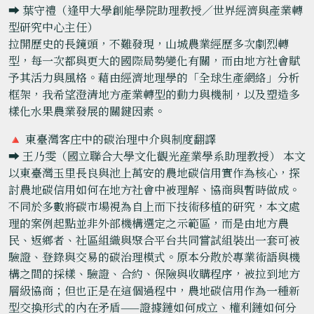
➡️ 葉守禮（逢甲大學創能學院助理教授／世界經濟與產業轉
型研究中心主任）
拉開歷史的長鏡頭，不難發現，山城農業經歷多次劇烈轉
型，每一次都與更大的國際局勢變化有關，而由地方社會賦
予其活力與風格。藉由經濟地理學的「全球生產網絡」分析
框架，我希望澄清地方產業轉型的動力與機制，以及塑造多
樣化水果農業發展的關鍵因素。
🔺 東臺灣客庄中的碳治理中介與制度翻譯
➡️ 王乃雯（國立聯合大學文化觀光産業學系助理教授） 本文
以東臺灣玉里長良與池上萬安的農地碳信用實作為核心，探
討農地碳信用如何在地方社會中被理解、協商與暫時做成。
不同於多數將碳市場視為自上而下技術移植的研究，本文處
理的案例起點並非外部機構選定之示範區，而是由地方農
民、返鄉者、社區組織與聚合平台共同嘗試組裝出一套可被
驗證、登錄與交易的碳治理模式。原本分散於專業術語與機
構之間的採樣、驗證、合約、保險與收購程序，被拉到地方
層級協商；但也正是在這個過程中，農地碳信用作為一種新
型交換形式的內在矛盾——證據鏈如何成立、權利鏈如何分