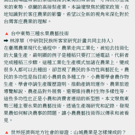
來的東勢、卓蘭的高接梨產業。本論壇聚焦於國家政策、在
地知識對於客庄農業的影響，希望以全新的視角來深化對於
台灣客庄農業的理解。
🔺 台中東勢三種水果農藝技術
➡️ 林淳華（中研院民族所客家研究計畫共同主持人）
在臺灣農業現代化過程中，農業走向工業化，被迫去技術化
的大量生產，最明顯的例子是種稻只要打三通電話，代耕者
完成種稻三步驟，這種工業化生產模式加諸在農業上，變成
很多人都可以去種田，卻忽視了農民的多功性與藝匠化。農
民的多功性是指目前小農肩負多種工作，小農要學會農作物
生產、學會申請生產履歷證明、推動產銷班運作、農業旅遊
導覽解說、農產品對外展售，還要維持農村生物多樣性等，
這些多功性也正是小農和消費者連結的新型態。本文聚焦東
勢三種主要水果的農藝技術，透過生產端研究和記錄，發現
果農如何解決農事的問題，讓小農農藝技術得以傳承和被看
見。
🔺 世界經濟與地方社會的辯證：山城農業是怎樣煉成的？