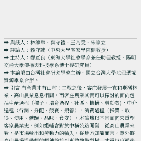
➡️ 與談人：林淳華、葉守禮、王乃雯、朱家立
➡️ 評論人：賴守誠（中央大學客家學院副教授）
➡️ 主持人：鄭亘良（東海大學社會學系兼任助理教授、陽明
交通大學傳播與科技學系博士後研究員）
➡️ 本論壇由台灣社會研究學會主辦、國立台灣大學地理環境
資源學系合辦。
➡️ 引言 有產業才有山村！二戰之後，客庄發展一直和臺灣林
業、高山農業息息相關，而客庄農業其實可以探討的面向包
括生產過程（種子、培育過程、社區、機構、勞動者)，中介
過程（行銷、分配、競賽、規管），消費過程（採買、取
得、使用、體驗、品味、食安），本論壇以不同面向來重塑
客家農業史，例如退輔會對於中橫公路開發，從高山農業來
看，是市場輸出和勞動力的輸入，從地方知識而言，意外將
高山農場溫帶梨的梨穗嫁接到東勢熱帶梨樹，才得以形塑後