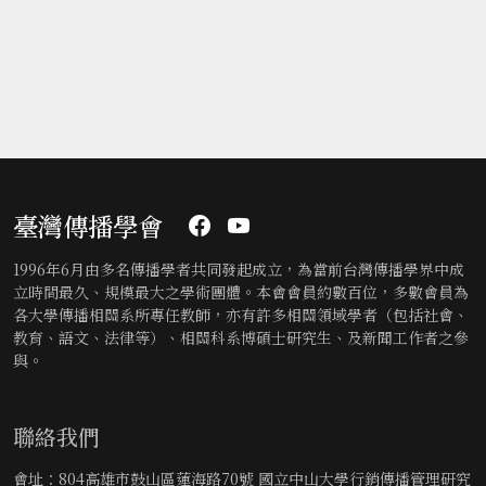
臺灣傳播學會
1996年6月由多名傳播學者共同發起成立，為當前台灣傳播學界中成
立時間最久、規模最大之學術團體。本會會員約數百位，多數會員為
各大學傳播相關系所專任教師，亦有許多相關領域學者（包括社會、
教育、語文、法律等）、相關科系博碩士研究生、及新聞工作者之參
與。
聯絡我們
會址：804高雄市鼓山區蓮海路70號 國立中山大學行銷傳播管理研究