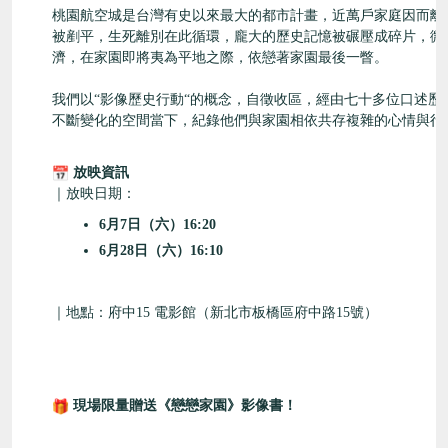
桃園航空城是台灣有史以來最大的都市計畫，
近萬戶家庭因而離
被剷平，
生死離別在此循環，龐大的歷史記憶被碾壓成碎片，
微
濟，在家園即將夷為平地之際，
依戀著家園最後一瞥。
我們以“影像歷史行動“的概念，自徵收區，
經由七十多位口述歷
不斷變化的空間當下，
紀錄他們與家園相依共存複雜的心情與行
放映資訊
｜放映日期：
6月7日（六）16:20
6月28日（六）16:10
｜地點：府中15 電影館（新北市板橋區府中路15號）
現場限量贈送《戀戀家園》影像書！