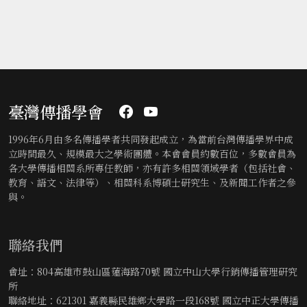
臺灣傳播學會
1996年6月由多名傳播學者共同發起成立，為當前台灣傳播學界中成
立時間最久、規模最大之學術團體。本會會員約數百位，多數會員為
各大學傳播相關系所專任教師，亦有許多相關領域學者（包括社會、
教育、語文、法律等）、相關科系博碩士研究生、及新聞工作者之參
與。
聯絡我們
會址：804高雄市鼓山區蓮海路70號 國立中山大學行銷傳播管理研究
所
聯絡地址：621301 嘉義縣民雄鄉大學路一段168號 國立中正大學傳播