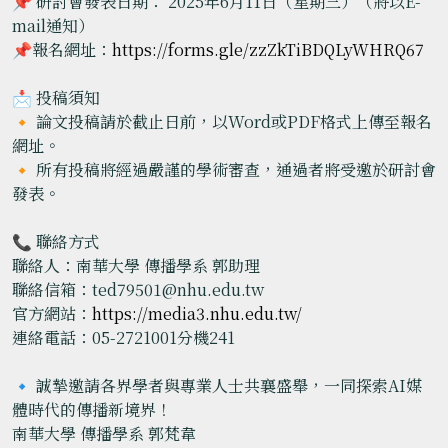
📌 研討會發表日期： 2025年6月11日（星期三）（將以E-
mail通知）
📌報名網址：
https://forms.gle/zzZkTiBDQLyWHRQ67
📩 投稿須知
🔸 論文投稿請於截止日前，以Word或PDF格式上傳至報名
網址。
🔸 所有投稿將經過嚴謹的學術審查，通過者將受邀於研討會
發表。
📞 聯絡方式
聯絡人：南華大學 傳播學系 郭助理
聯絡信箱：ted79501@nhu.edu.tw
官方網站：
https://media3.nhu.edu.tw/
連絡電話：05-2721001分機241
🔹 誠摯邀請各界學者與專業人士共襄盛舉，一同探索AI媒
體時代的傳播新境界！
南華大學 傳播學系 郭梵韋