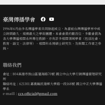
臺灣傳播學會
1996年6月由多名傳播學者共同發起成立，為當前台灣傳播學界中成
立時間最久、規模最大之學術團體。本會會員約數百位，多數會員為
各大學傳播相關系所專任教師，亦有許多相關領域學者（包括社會、
教育、語文、法律等）、相關科系博碩士研究生、及新聞工作者之參
與。
聯絡我們
會址：804高雄市鼓山區蓮海路70號 國立中山大學行銷傳播管理研究
所
聯絡地址：621301 嘉義縣民雄鄉大學路一段168號 國立中正大學傳播
學系
e-maill：
ccs.official@gmail.com