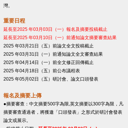
灣。
重要日程
延長至
2025
年
03
月
03
日（一）報名及摘要投稿截止
延長至
2025
年
03
月
1
0
日（一）前通知論文摘要審查結果
2025
年
03
月
21
日（五）前論文全文投稿截止
2025
年
03
月
31
日（一）前通知論文全文審查結果
2025
年
04
月
14
日（一）前全文修正回傳截止
2025
年
04
月
18
日（五）前公布議程表
2025
年
05
月
02
日（五）研討會、論文口頭發表
報名及摘要上傳
●摘要審查：中文摘要
500
字為限
,
英文摘要以
300
字為限，
凡
摘要審查通過者，將獲邀「口頭發表」
之形式於研討會發表
論文或展示。