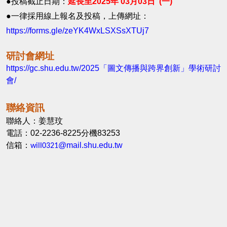
●投稿截止日期：
延長至
2025
年
03
月03日 (
一
)
●一律採用線上報名及投稿，上傳網址：
https://forms.gle/
zeYK4WxLSXSsXTUj7
研討會網址
https://gc.shu.edu.tw/2025
「
圖文傳播與跨界創新」學術研討
會/
聯絡資訊
聯絡人：姜慧玟
電話：
02-2236-8225
分機
83253
信箱：
@mail.shu.edu.tw
will0321