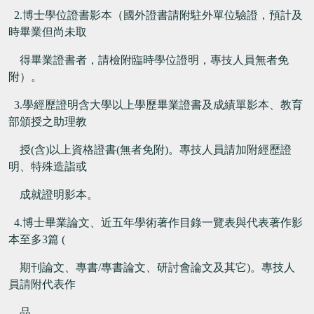
2.博士學位證書影本（國外證書請附駐外單位驗證，預計及
時畢業但尚未取
得畢業證書者，請檢附臨時學位證明，專技人員無者免
附）。
3.
學經歷證明含大學以上學歷畢業證書及成績單影本、教育
部頒授之助理教
授
(
含
)
以上資格證書
(
無者免附
)
。專技人員請加附經歷證
明、特殊造詣或
成就證明影本。
4.
博士畢業論文、近五年學術著作目錄一覽表與代表著作影
本至多
3
篇
(
期刊論文、專書
/
專書論文、研討會論文及其它
)
。專技人
員請附代表作
品。