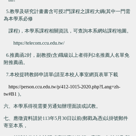
5.
教學及研究計畫書含可授
2
門課程之課程大綱(其中一門需
為本學系必修
課程)，
本學系課程相關資訊，可查詢本系網站課程地圖。
https://telecom.ccu.edu.tw/
6.
推薦函
2
封，副教授
(
含
)
職級以上者得列
2
名推薦人名單免
附推薦函。
7.
本校提聘教師
申請單
(
請至
本校人事室網頁表單下載
https://person.ccu.edu.tw/p/412-1015-2020.php?Lang=zh-
tw#B1
)
。
六、本學系得視需要另通知辦理面談或試教。
七、應徵資料請於113年5月30日以前
(
郵戳為憑
)
以掛號郵件
寄至本系，