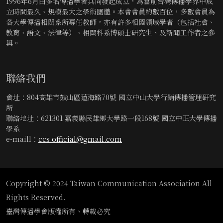
1996年6月由多名傳播學者共同發起成立，為當前台灣傳播學界中成
立時間最久、規模最大之學術團體。本會會員約數百位，多數會員為
各大學傳播相關系所專任教師，亦有許多相關領域學者（包括社會、
教育、語文、法律等）、相關科系博碩士研究生、及新聞工作者之參
與。
聯絡我們
會址：804高雄市鼓山區蓮海路70號 國立中山大學行銷傳播管理研究
所
聯絡地址：621301 嘉義縣民雄鄉大學路一段168號 國立中正大學傳播
學系
e-maill：
ccs.official@gmail.com
Copyright © 2024 Taiwan Communication Association All
Rights Reserved.
臺灣傳播學會版權所有、轉載必究