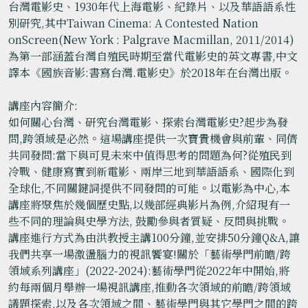
台灣電影史、1930年代上海電影、紀錄片、以及華語語系性
別研究,其中Taiwan Cinema: A Contested Nation
onScreen(New York : Palgrave Macmillan, 2011/2014)
為第一部涵蓋台灣自殖⺠時期至當代電影史的英文專書,中文
譯本《國族音影:書寫台灣.電影史》於2018年在台灣出版。
講座內容簡介:
如何關心台灣、研究台灣電影、探索台灣電影史?起步為發
問,跨領域是必然。這場講座提供一次寶貴機會與前輩、同儕
共同發問:當下與可見未來中值得思考的問題為何?從殖⺠到
冷戰、健康寫實到新電影、兩岸三地到華語語系、國際化到
全球化,不同關鍵詞提供不同發問的可能。以電影為中心,本
講座將聚焦於幾個歷史點,以幾部經典影片為例,介紹現有一
些不同的理論與史學方法, 鼓勵參與者質疑、反問與挑戰。
講座進行方式為由洪教授主講100分鐘,並安排50分鐘Q&A,讓
我們共享一場激盪腦力的視訊饗宴!關於「藝術學門前瞻/跨
領域系列講座」(2022-2024):藝術學門從2022年中開始,將
約每兩個月舉辦一場視訊講座,推動各次領域的前瞻/跨領域
議題探索,以及各次領域之間、藝術學門與其它學門之間的跨