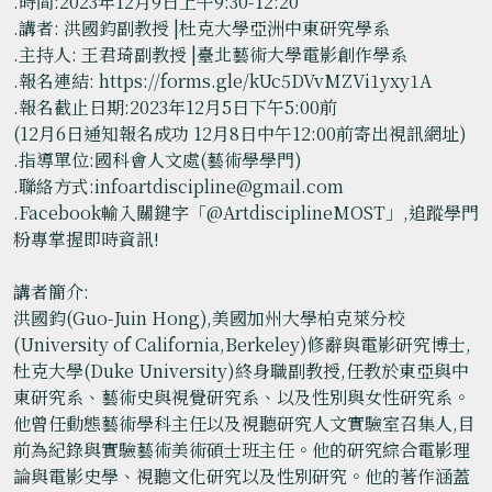
.時間:2023年12月9日上午9:30-12:20
.講者: 洪國鈞副教授 |杜克大學亞洲中東研究學系
.主持人: 王君琦副教授 |臺北藝術大學電影創作學系
.報名連結: https://forms.gle/kUc5DVvMZVi1yxy1A
.報名截止日期:2023年12月5日下午5:00前
(12月6日通知報名成功 12月8日中午12:00前寄出視訊網址)
.指導單位:國科會人文處(藝術學學門)
.聯絡方式:infoartdiscipline@gmail.com
.Facebook輸入關鍵字「@ArtdisciplineMOST」,追蹤學門
粉專掌握即時資訊!
講者簡介:
洪國鈞(Guo-Juin Hong),美國加州大學柏克萊分校
(University of California,Berkeley)修辭與電影研究博士,
杜克大學(Duke University)終身職副教授,任教於東亞與中
東研究系、藝術史與視覺研究系、以及性別與女性研究系。
他曾任動態藝術學科主任以及視聽研究人文實驗室召集人,目
前為紀錄與實驗藝術美術碩士班主任。他的研究綜合電影理
論與電影史學、視聽文化研究以及性別研究。他的著作涵蓋