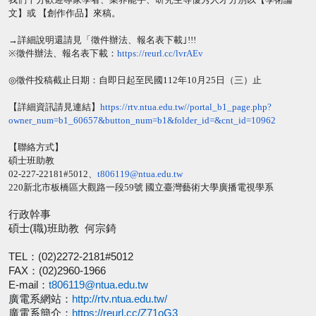
文】或
【創作作品】來稿。
→
詳細說明還請見「徵件辦法、報名表下載｣
!!!
※
徵件辦法、報名表下載：
https://reurl.cc/
lvrAEv
◎
徵件投稿截止日期：自即日起至民國
112
年
10
月
25
日（三）
止
【詳細資訊請見連結】
https://rtv.ntua.
edu.tw//portal_b1_page.php?
owner_num=b1_60657&button_num=
b1&folder_id=&cnt_id=10962
【聯絡方式】
碩士班助教
02-227-22181#5012
、
t806119@
ntua.edu.tw
220
新北市板橋區大觀路一段
59
號
國立臺灣藝術大學廣播電視學系
行政幹事
碩士
(
職
)
班助教
何宗錡
TEL
：
(02)2272-2181#5012
FAX
：
(02)2960-1966
E-mail
：
t806119@ntua.edu.tw
廣電系網站：
http://rtv.ntua.edu.tw/
廣電系簡介：
https://reurl.cc/Z71oG3