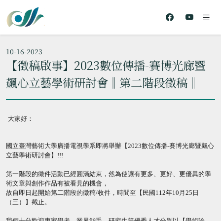
10-16-2023
【徵稿啟事】2023數位傳播-賽博光廊暨
飆心立藝學術研討會‖第二階段徵稿‖
大家好：
國立臺灣藝術大學廣播電視學系即將舉辦【
2023
數位傳播
-
賽博
光廊暨飆心
立藝學術研討會】
!!!
第一階段的徵件活動已經圓滿結束，然為使讓有更多、更好、
更優異的學
術文章與創作作品有被看見的機會，
故自即日起開始第二階段的徵稿
/
收件，時間至【民國
112
年
10
月
25
日
（三）】截止。
我們十分歡迎專家學者、業界能手、研究生等優秀人才分別以【
學術論