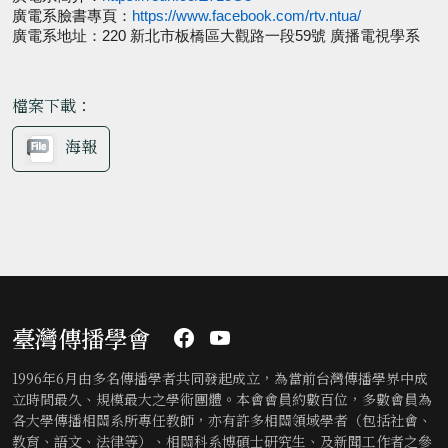
廣電系臉書專頁：
https://www.facebook.
com/rtv.ntua/
廣電系地址：
220
新北市板橋區大觀路一段
59
號 廣播電視學系
檔案下載：
海報
臺灣傳播學會
1996年6月由多名傳播學者共同發起成立，為當前台灣傳播學界中成
立時間最久、規模最大之學術團體。本會會員約數百位，多數會員為
各大學傳播相關系所專任教師，亦有許多相關領域學者（包括社會、
教育、語文、法律等）、相關科系博碩士研究生、及新聞工作者之參