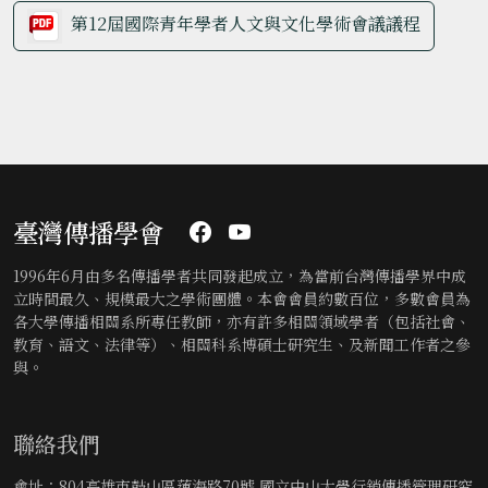
第12屆國際青年學者人文與文化學術會議議程
臺灣傳播學會
1996年6月由多名傳播學者共同發起成立，為當前台灣傳播學界中成
立時間最久、規模最大之學術團體。本會會員約數百位，多數會員為
各大學傳播相關系所專任教師，亦有許多相關領域學者（包括社會、
教育、語文、法律等）、相關科系博碩士研究生、及新聞工作者之參
與。
聯絡我們
會址：804高雄市鼓山區蓮海路70號 國立中山大學行銷傳播管理研究